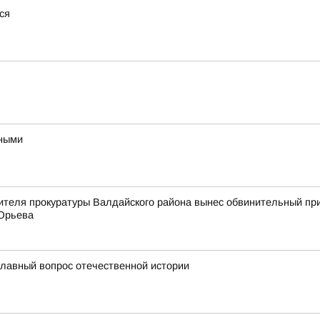
ся
ьными
ителя прокуратуры Валдайского района вынес обвинительный пр
 Юрьева
главный вопрос отечественной истории