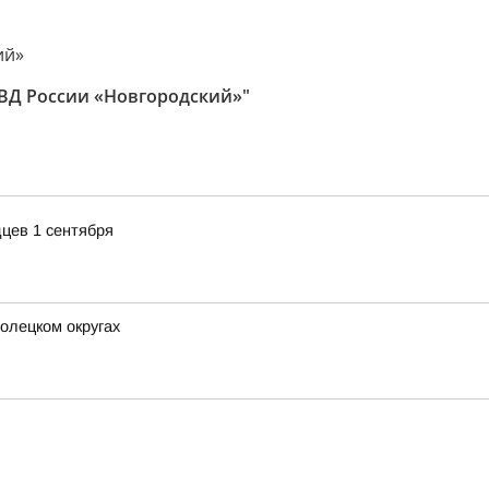
ий»
Д России «Новгородский»"
цев 1 сентября
олецком округах