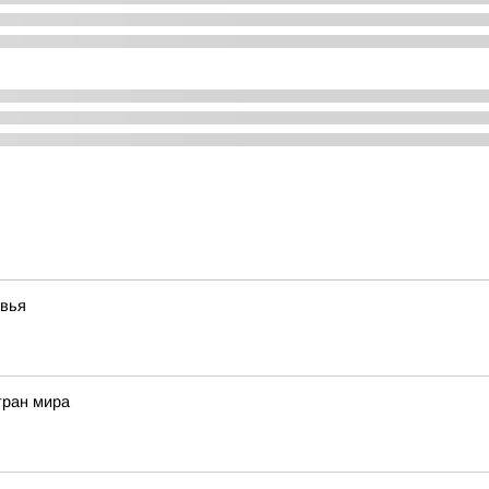
овья
тран мира