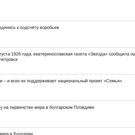
единясь к подсчёту воробьев
густа 1926 года, екатеринославская газета «Звезда» сообщила о
петровск
 – и всех их поддерживает национальный проект «Семья»
зу на первенстве мира в болгарском Пловдиве
мира в Болгарии