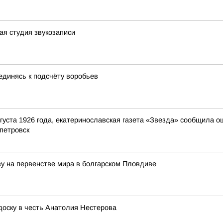
я студия звукозаписи
единясь к подсчёту воробьев
густа 1926 года, екатеринославская газета «Звезда» сообщила о
петровск
зу на первенстве мира в болгарском Пловдиве
оску в честь Анатолия Нестерова