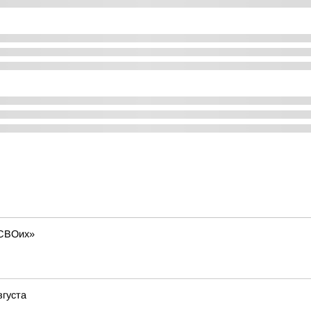
 СВОих»
вгуста