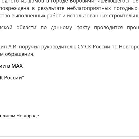
дного из домов в городе Боровичи, являющегося объ
повреждена в результате неблагоприятных погодных
ество выполненных работ и использованных строительн
ской области по данному факту проводится проце
ин А.И. поручил руководителю СУ СК России по Новгород
ам обращения.
ии в MAХ
К России"
еликом Новгороде