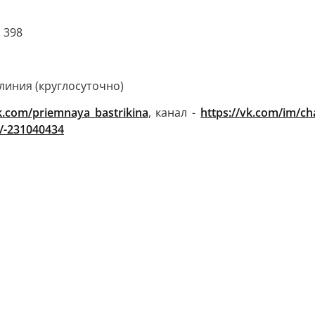
 398
линия (круглосуточно)
k.com/priemnaya_bastrikina
, канал -
https://vk.com/im/c
s/-231040434