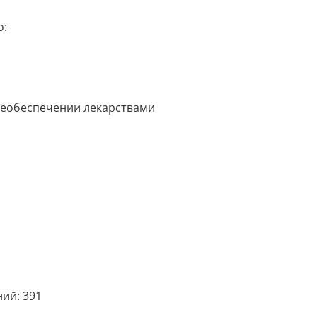
о:
необеспечении лекарствами
ий: 391