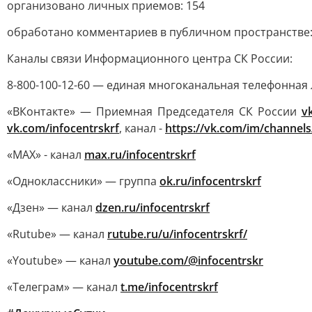
организовано личных приемов: 154
обработано комментариев в публичном пространстве:
Каналы связи Информационного центра СК России:
8-800-100-12-60 — единая многоканальная телефонная 
«ВКонтакте» — Приемная Председателя СК России
v
vk.com/infocentrskrf
, канал -
https://vk.com/im/channel
«MAX» - канал
max.ru/infocentrskrf
«Одноклассники» — группа
ok.ru/infocentrskrf
«Дзен» — канал
dzen.ru/infocentrskrf
«Rutube» — канал
rutube.ru/u/infocentrskrf/
«Youtube» — канал
youtube.com/@infocentrskr
«Телеграм» — канал
t.me/infocentrskrf