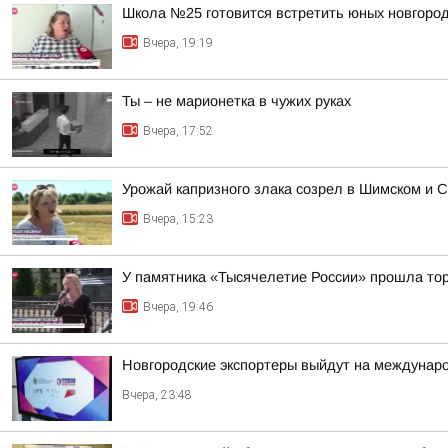
Школа №25 готовится встретить юных новгород
Вчера, 19:19
Ты – не марионетка в чужих руках
Вчера, 17:52
Урожай капризного злака созрел в Шимском и С
Вчера, 15:23
У памятника «Тысячелетие России» прошла тор
Вчера, 19:46
Новгородские экспортеры выйдут на междунар
Вчера, 23:48