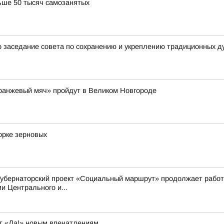
ьше 50 тысяч самозанятых
 заседание совета по сохранению и укреплению традиционных д
Оранжевый мяч» пройдут в Великом Новгороде
орке зерновых
Губернаторский проект «Социальный маршрут» продолжает работ
 Центрального и...
т «Да!» новым впечатлениям