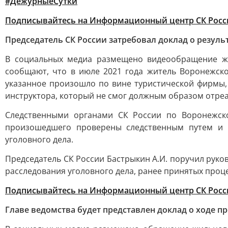
#ДежурныеСутки
Подписывайтесь на Информационный центр СК Росс
Председатель СК России затребовал доклад о резуль
В социальных медиа размещено видеообращение жи
сообщают, что в июле 2021 года житель Воронежско
указанное произошло по вине туристической фирмы,
инструктора, который не смог должным образом отреа
Следственными органами СК России по Воронежско
произошедшего проверены следственным путем и 
уголовного дела.
Председатель СК России Бастрыкин А.И. поручил руко
расследования уголовного дела, ранее принятых проц
Подписывайтесь на Информационный центр СК Росс
Главе ведомства будет представлен доклад о ходе