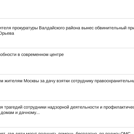
ителя прокуратуры Валдайского района вынес обвинительный пр
 Юрьева
собности в современном центре
им жителям Москвы за дачу взятки сотруднику правоохранительн
я трагедий сотрудники надзорной деятельности и профилактиче
домам и дачному...
ет, где дети могут получить помощь бесплатно, по полису ОМС