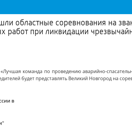
шли областные соревнования на зв
х работ при ликвидации чрезвычай
 «Лучшая команда по проведению аварийно-спасатель
едителей будет представлять Великий Новгород на соре
ссии в
и"