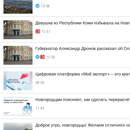
10:38
Девушка из Республики Коми побывала на Новг
12:51
Губернатор Александр Дронов рассказал об Оль
12:28
Цифровая платформа «Мой экспорт» – это кра
09:05
Новгородцам поясняют, как сделать перерасчёт
11:45
Доброе утро, новгородцы! Желаем отличного на