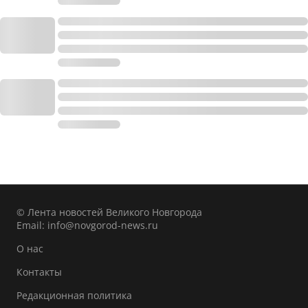
© Лента новостей Великого Новгорода
Email:
info@novgorod-news.ru
О нас
Контакты
Редакционная политика