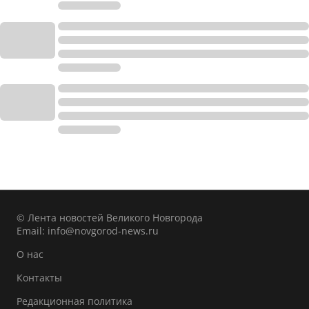
© Лента новостей Великого Новгорода
Email:
info@novgorod-news.ru
О нас
Контакты
Редакционная политика