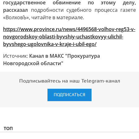
государственное обвинение по этому делу,
рассказал
подробности судебного процесса газете
«ВолховЪ», читайте в материале.
https://www.province.ru/news/4496568-volhov-reg53-v-
novgorodskoy-oblasti-byvshiy-uchastkovyy-ulichil-
byvshego-ugolovnika-v-kraje-i-ubil-ego/
Источник:
Канал в МАКС "Прокуратура
Новгородской области"
Подписывайтесь на наш Telegram-канал
ПОДПИСАТЬСЯ
ТОП