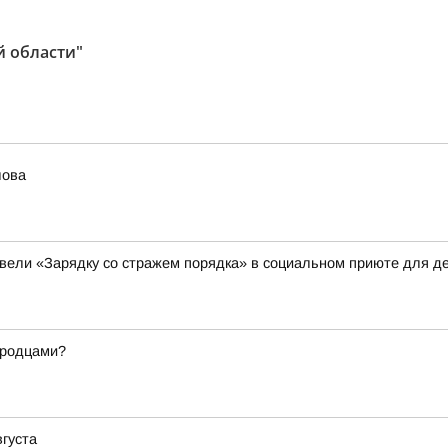
й области"
лова
вели «Зарядку со стражем порядка» в социальном приюте для де
ородцами?
вгуста